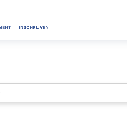
PORTHAL GO! CAMPUS IEPERMAN WILRI
MENT
INSCHRIJVEN
al