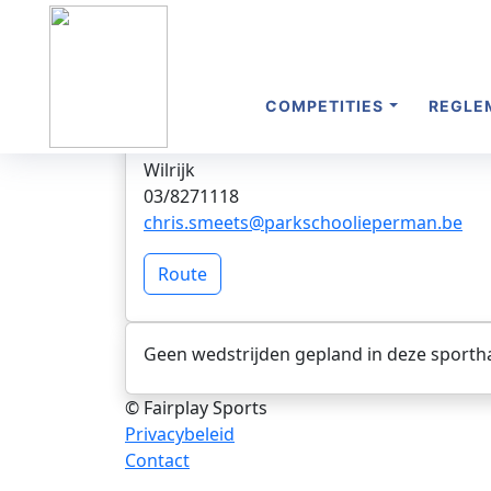
S
GO! Campus Ieperman Wilrijk
COMPETITIES
REGLE
Kerkelei 43
Wilrijk
03/8271118
chris.smeets@parkschoolieperman.be
Route
Geen wedstrijden gepland in deze sporth
© Fairplay Sports
Privacybeleid
Contact