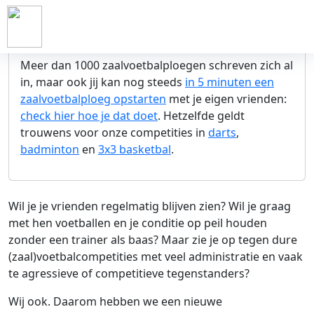
Inschrijven kan nog steeds!
5 dagen
geleden
Meer dan 1000 zaalvoetbalploegen schreven zich al
in, maar ook jij kan nog steeds
in 5 minuten een
zaalvoetbalploeg opstarten
met je eigen vrienden:
check hier hoe je dat doet
. Hetzelfde geldt
trouwens voor onze competities in
darts
,
badminton
en
3x3 basketbal
.
Wil je je vrienden regelmatig blijven zien? Wil je graag
met hen voetballen en je conditie op peil houden
zonder een trainer als baas? Maar zie je op tegen dure
(zaal)voetbalcompetities met veel administratie en vaak
te agressieve of competitieve tegenstanders?
Wij ook. Daarom hebben we een nieuwe