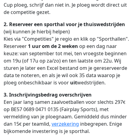
Cup ploeg, schrijf dan niet in. Je ploeg wordt direct uit
de competitie gezet.
2. Reserveer een sporthal voor je thuiswedstrijden
(wij kunnen je hierbij helpen)
Kies via "Competities" je regio en klik op "Sporthallen".
Reserveer
1 uur om de 2 weken
op een dag naar
keuze: van september tot mei, ten vroegste beginnen
om 19u (of 17u op za/zo) en ten laatste om 22u. Wij
sturen je later een Excel bestand om je gereserveerde
data te noteren, en als je wil ook 35 data waarop je
ploeg onbeschikbaar is voor
uit
wedstrijden.
3. Inschrijvingsbedrag overschrijven
Een jaar lang samen zaalvoetballen voor slechts 297
€
op BE57 0689 0471 0135 (Fairplay Sports), met
vermelding van je ploegnaam. Gemiddeld dus minder
dan 15
per teamlid,
verzekering
inbegrepen. Enige
€
bijkomende investering is je sporthal.