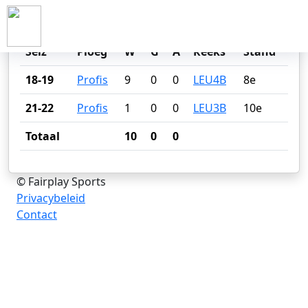
ANTHONY MASALAR
Seiz
Ploeg
W
G
A
Reeks
Stand
18-19
Profis
9
0
0
LEU4B
8e
21-22
Profis
1
0
0
LEU3B
10e
Totaal
10
0
0
© Fairplay Sports
Privacybeleid
Contact